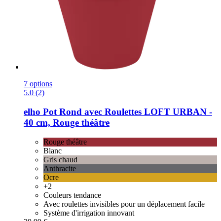
7 options
5.0 (2)
elho
Pot Rond avec Roulettes LOFT URBAN -​
40 cm, Rouge théâtre
Rouge théâtre
Blanc
Gris chaud
Anthracite
Ocre
+2
Couleurs tendance
Avec roulettes invisibles pour un déplacement facile
Système d'irrigation innovant