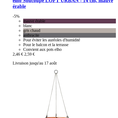
elho
Soucoupe LOFT URBAN -​ 14 cm, mauve
érable
-5%
mauve érable
blanc
gris chaud
anthracite
Pour éviter les auréoles d'humidité
Pour le balcon et la terrasse
Convient aux pots elho
2,46 €
2,59 €
Livraison jusqu'au 17 août