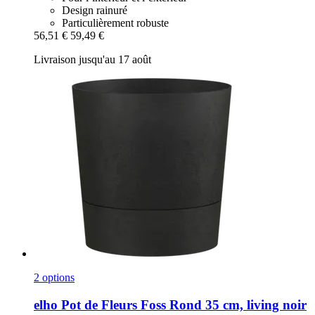
Design rainuré
Particulièrement robuste
56,51 €
59,49 €
Livraison jusqu'au 17 août
2 options
elho
Pot de Fleurs Foss Rond 35 cm, living noir