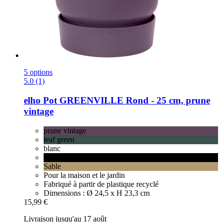
5 options
5.0 (1)
elho
Pot GREENVILLE Rond -​ 25 cm, prune
vintage
prune vintage
leaf green
blanc
Living Noir
Sable
Pour la maison et le jardin
Fabriqué à partir de plastique recyclé
Dimensions : Ø 24,5 x H 23,3 cm
15,99 €
Livraison jusqu'au 17 août