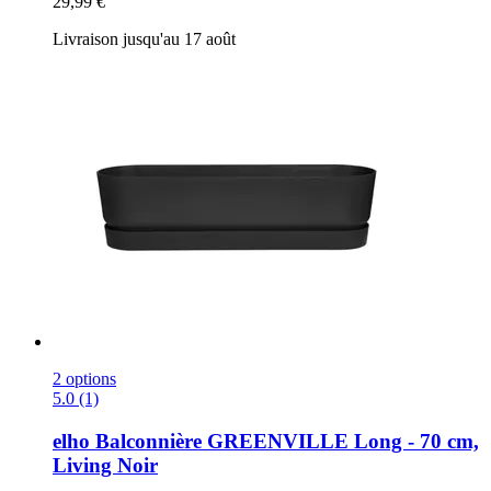
29,99 €
Livraison jusqu'au 17 août
2 options
5.0 (1)
elho
Balconnière GREENVILLE Long -​ 70 cm,
Living Noir