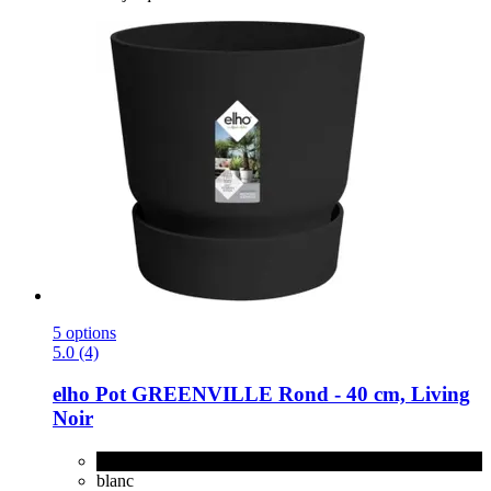
5 options
5.0 (4)
elho
Pot GREENVILLE Rond -​ 40 cm, Living
Noir
Living Noir
blanc