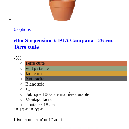
6 options
elho
Suspension VIBIA Campana -​ 26 cm,
Terre cuite
-5%
Terre cuite
Vert pistache
Jaune miel
Anthracite
Blanc soie
+1
Fabriqué 100% de manière durable
Montage facile
Hauteur : 18 cm
15,19 €
15,99 €
Livraison jusqu'au 17 août