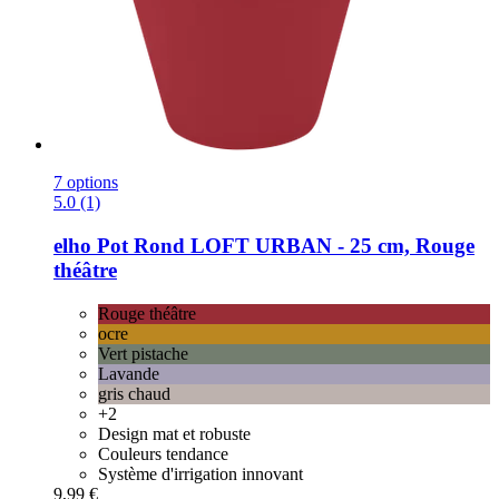
7 options
5.0 (1)
elho
Pot Rond LOFT URBAN -​ 25 cm, Rouge
théâtre
Rouge théâtre
ocre
Vert pistache
Lavande
gris chaud
+2
Design mat et robuste
Couleurs tendance
Système d'irrigation innovant
9,99 €