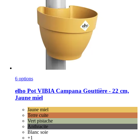
6 options
elho
Pot VIBIA Campana Gouttière -​ 22 cm,
Jaune miel
Jaune miel
Terre cuite
Vert pistache
Anthracite
Blanc soie
+1