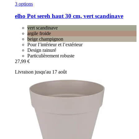
3 options
elho
Pot sereh haut 30 cm, vert scandinave
vert scandinave
argile froide
beige champignon
Pour l’intérieur et l’extérieur
Design rainuré
Particulièrement robuste
27,99 €
Livraison jusqu'au 17 août