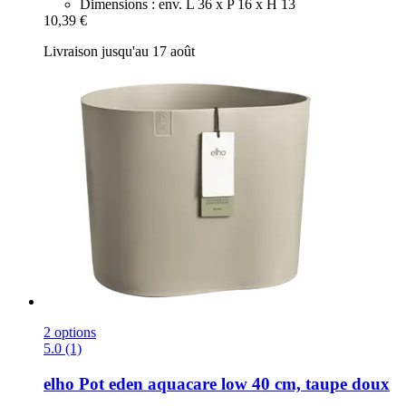
Dimensions : env. L 36 x P 16 x H 13
10,39 €
Livraison jusqu'au 17 août
2 options
5.0 (1)
elho
Pot eden aquacare low 40 cm, taupe doux