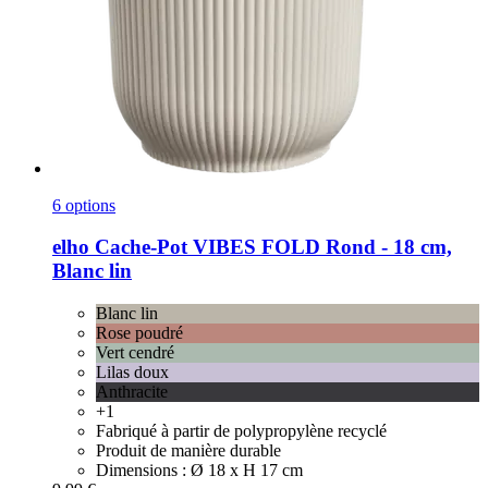
6 options
elho
Cache-​Pot VIBES FOLD Rond -​ 18 cm,
Blanc lin
Blanc lin
Rose poudré
Vert cendré
Lilas doux
Anthracite
+1
Fabriqué à partir de polypropylène recyclé
Produit de manière durable
Dimensions : Ø 18 x H 17 cm