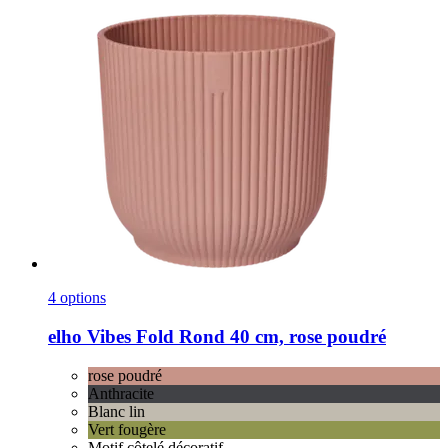
4 options
elho
Vibes Fold Rond 40 cm, rose poudré
rose poudré
Anthracite
Blanc lin
Vert fougère
Motif côtelé décoratif