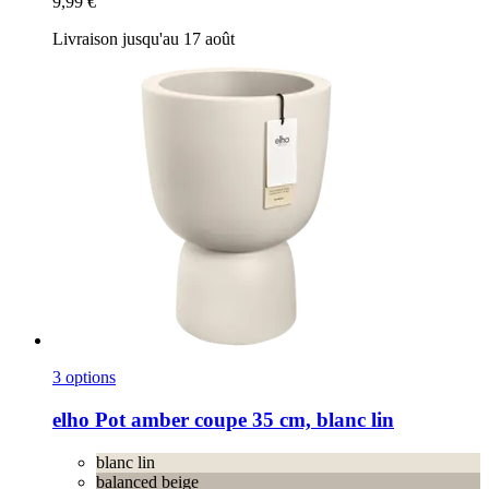
9,99 €
Livraison jusqu'au 17 août
3 options
elho
Pot amber coupe 35 cm, blanc lin
blanc lin
balanced beige