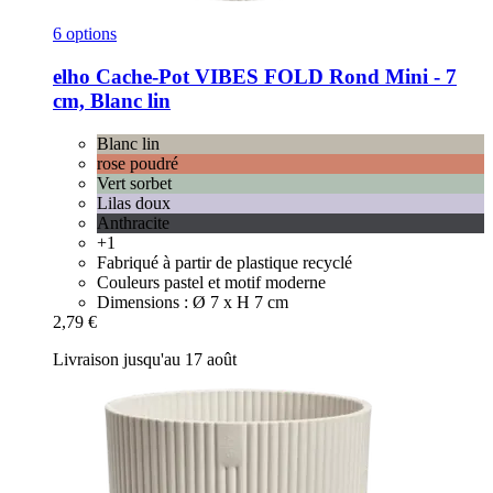
6 options
elho
Cache-​Pot VIBES FOLD Rond Mini -​ 7
cm, Blanc lin
Blanc lin
rose poudré
Vert sorbet
Lilas doux
Anthracite
+1
Fabriqué à partir de plastique recyclé
Couleurs pastel et motif moderne
Dimensions : Ø 7 x H 7 cm
2,79 €
Livraison jusqu'au 17 août