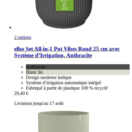
2 options
elho
Set All-​in-​1 Pot Vibes Rond 25 cm avec
Système d’Irrigation, Anthracite
Anthracite
Blanc lin
Design moderne ludique
Système d’irrigation automatique intégré
Fabriqué à partir de plastique 100 % recyclé
29,49 €
Livraison jusqu'au 17 août