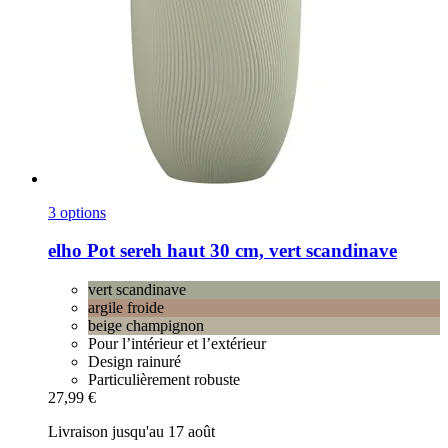
3 options
elho
Pot sereh haut 30 cm, vert scandinave
vert scandinave
argile froide
beige champignon
Pour l’intérieur et l’extérieur
Design rainuré
Particulièrement robuste
27,99 €
Livraison jusqu'au 17 août