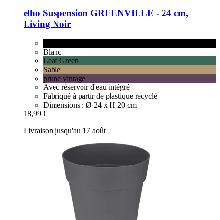
elho
Suspension GREENVILLE -​ 24 cm,
Living Noir
Living Noir
Blanc
Leaf Green
Sable
prune vintage
Avec réservoir d'eau intégré
Fabriqué à partir de plastique recyclé
Dimensions : Ø 24 x H 20 cm
18,99 €
Livraison jusqu'au 17 août