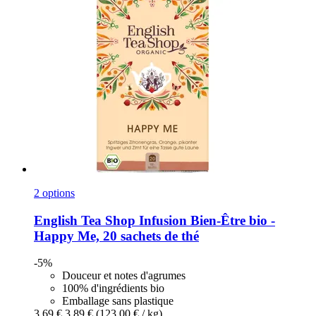
2 options
English Tea Shop
Infusion Bien-​Être bio -​
Happy Me, 20 sachets de thé
-5%
Douceur et notes d'agrumes
100% d'ingrédients bio
Emballage sans plastique
3,69 €
3,89 €
(123,00 € / kg)