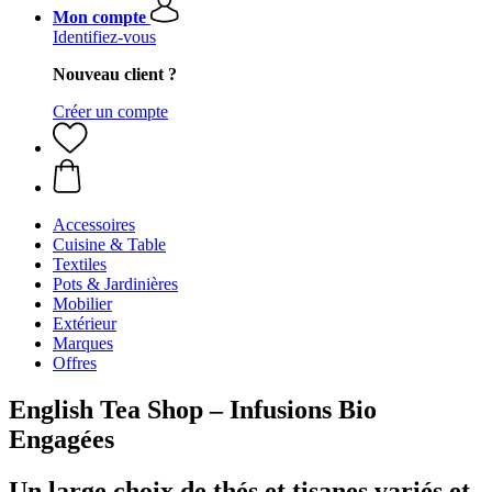
Mon compte
Identifiez-vous
Nouveau client ?
Créer un compte
Accessoires
Cuisine & Table
Textiles
Pots & Jardinières
Mobilier
Extérieur
Marques
Offres
English Tea Shop – Infusions Bio
Engagées
Un large choix de thés et tisanes variés et