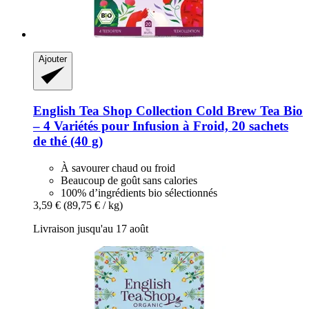
Ajouter
English Tea Shop
Collection Cold Brew Tea Bio
– 4 Variétés pour Infusion à Froid, 20 sachets
de thé (40 g)
À savourer chaud ou froid
Beaucoup de goût sans calories
100% d’ingrédients bio sélectionnés
3,59 €
(89,75 € / kg)
Livraison jusqu'au 17 août