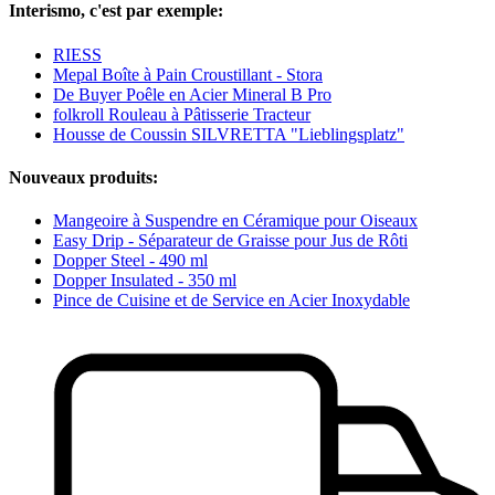
Interismo, c'est par exemple:
RIESS
Mepal Boîte à Pain Croustillant - Stora
De Buyer Poêle en Acier Mineral B Pro
folkroll Rouleau à Pâtisserie Tracteur
Housse de Coussin SILVRETTA "Lieblingsplatz"
Nouveaux produits:
Mangeoire à Suspendre en Céramique pour Oiseaux
Easy Drip - Séparateur de Graisse pour Jus de Rôti
Dopper Steel - 490 ml
Dopper Insulated - 350 ml
Pince de Cuisine et de Service en Acier Inoxydable