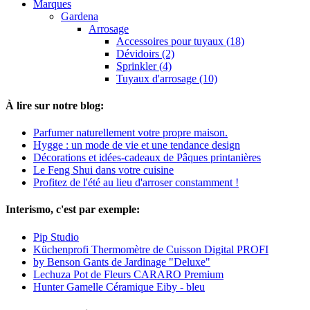
Marques
Gardena
Arrosage
Accessoires pour tuyaux (18)
Dévidoirs (2)
Sprinkler (4)
Tuyaux d'arrosage (10)
À lire sur notre blog:
Parfumer naturellement votre propre maison.
Hygge : un mode de vie et une tendance design
Décorations et idées-cadeaux de Pâques printanières
Le Feng Shui dans votre cuisine
Profitez de l'été au lieu d'arroser constamment !
Interismo, c'est par exemple:
Pip Studio
Küchenprofi Thermomètre de Cuisson Digital PROFI
by Benson Gants de Jardinage "Deluxe"
Lechuza Pot de Fleurs CARARO Premium
Hunter Gamelle Céramique Eiby - bleu