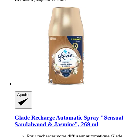
Ajouter
Glade
Recharge Automatic Spray "Sensual
Sandalwood & Jasmine", 269 ml
Pour recharger votre diffuseur automatique Glade