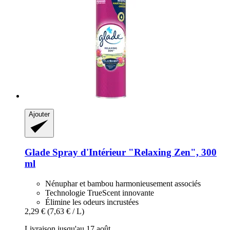
Ajouter
Glade
Spray d'Intérieur "Relaxing Zen", 300
ml
Nénuphar et bambou harmonieusement associés
Technologie TrueScent innovante
Élimine les odeurs incrustées
2,29 €
(7,63 € / L)
Livraison jusqu'au 17 août