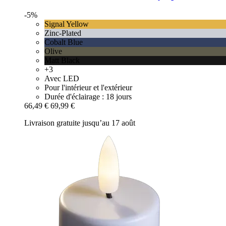
-5%
Signal Yellow
Zinc-Plated
Cobalt Blue
Olive
Matt Black
+3
Avec LED
Pour l'intérieur et l'extérieur
Durée d'éclairage : 18 jours
66,49 €
69,99 €
Livraison gratuite jusqu’au 17 août