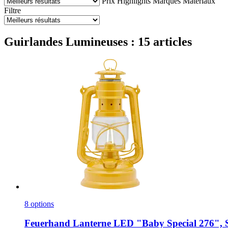
Prix
Highlights
Marques
Matériaux
Filtre
Guirlandes Lumineuses : 15 articles
8 options
Feuerhand
Lanterne LED "Baby Special 276", S