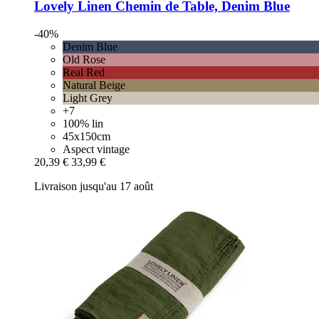
Lovely Linen
Chemin de Table, Denim Blue
-40%
Denim Blue
Old Rose
Real Red
Natural Beige
Light Grey
+7
100% lin
45x150cm
Aspect vintage
20,39 €
33,99 €
Livraison jusqu'au 17 août