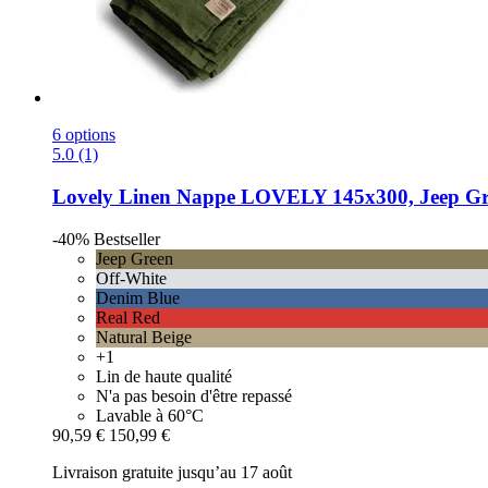
6 options
5.0 (1)
Lovely Linen
Nappe LOVELY 145x300, Jeep Gr
-40%
Bestseller
Jeep Green
Off-White
Denim Blue
Real Red
Natural Beige
+1
Lin de haute qualité
N'a pas besoin d'être repassé
Lavable à 60°C
90,59 €
150,99 €
Livraison gratuite jusqu’au 17 août