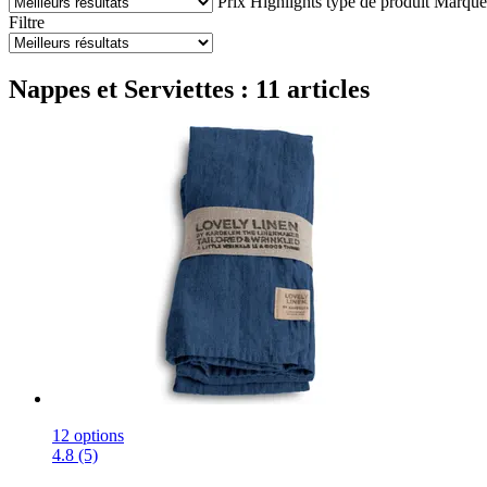
Prix
Highlights
type de produit
Marque
Filtre
Nappes et Serviettes : 11 articles
12 options
4.8 (5)