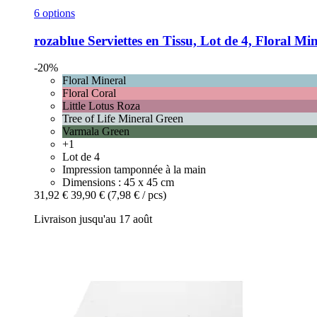
6 options
rozablue
Serviettes en Tissu, Lot de 4, Floral Mi
-20%
Floral Mineral
Floral Coral
Little Lotus Roza
Tree of Life Mineral Green
Varmala Green
+1
Lot de 4
Impression tamponnée à la main
Dimensions : 45 x 45 cm
31,92 €
39,90 €
(7,98 € / pcs)
Livraison jusqu'au 17 août