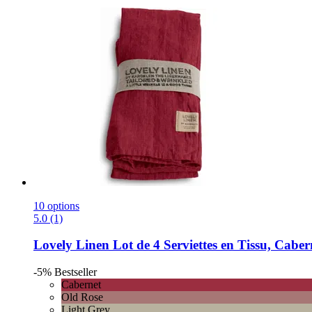
10 options
5.0 (1)
Lovely Linen
Lot de 4 Serviettes en Tissu, Cabern
-5%
Bestseller
Cabernet
Old Rose
Light Grey