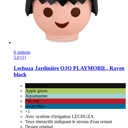
6 options
5.0 (1)
Lechuza
Jardinière OJO PLAYMOBIL, Raven
black
Raven black
Apple green
Aquamarine
Fire red
ocean blue
+1
Avec système d'irrigation LECHUZA
Yeux interactifs indiquant le niveau d'eau restant
Design original