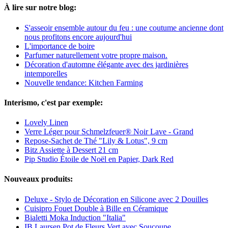
À lire sur notre blog:
S'asseoir ensemble autour du feu : une coutume ancienne dont
nous profitons encore aujourd'hui
L'importance de boire
Parfumer naturellement votre propre maison.
Décoration d'automne élégante avec des jardinières
intemporelles
Nouvelle tendance: Kitchen Farming
Interismo, c'est par exemple:
Lovely Linen
Verre Léger pour Schmelzfeuer® Noir Lave - Grand
Repose-Sachet de Thé "Lily & Lotus", 9 cm
Bitz Assiette à Dessert 21 cm
Pip Studio Étoile de Noël en Papier, Dark Red
Nouveaux produits:
Deluxe - Stylo de Décoration en Silicone avec 2 Douilles
Cuisipro Fouet Double à Bille en Céramique
Bialetti Moka Induction "Italia"
IB Laursen Pot de Fleurs Vert avec Soucoupe