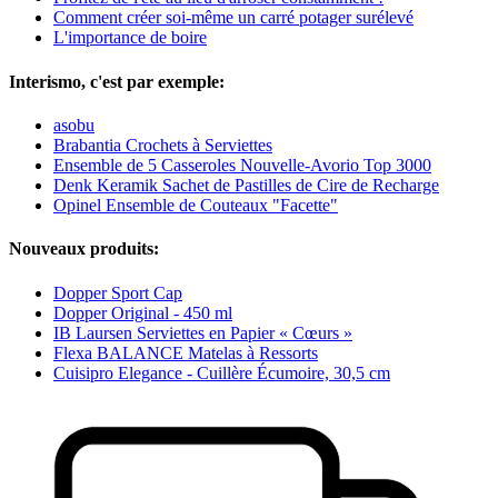
Comment créer soi-même un carré potager surélevé
L'importance de boire
Interismo, c'est par exemple:
asobu
Brabantia Crochets à Serviettes
Ensemble de 5 Casseroles Nouvelle-Avorio Top 3000
Denk Keramik Sachet de Pastilles de Cire de Recharge
Opinel Ensemble de Couteaux "Facette"
Nouveaux produits:
Dopper Sport Cap
Dopper Original - 450 ml
IB Laursen Serviettes en Papier « Cœurs »
Flexa BALANCE Matelas à Ressorts
Cuisipro Elegance - Cuillère Écumoire, 30,5 cm