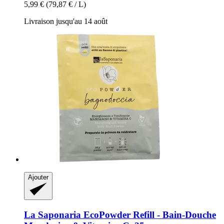
5,99 €
(79,87 € / L)
Livraison jusqu'au 14 août
Ajouter
La Saponaria
EcoPowder Refill -​ Bain-​Douche