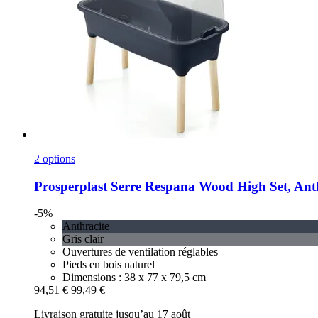
2 options
Prosperplast
Serre Respana Wood High Set, Anth
-5%
Anthracite
Gris clair
Ouvertures de ventilation réglables
Pieds en bois naturel
Dimensions : 38 x 77 x 79,5 cm
94,51 €
99,49 €
Livraison gratuite jusqu’au 17 août