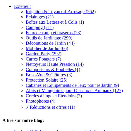
Extérieur
Irrigation & Tuyaux d’Arrosage (262)
Eclairages (21)
Boîtes aux Lettres et à Colis (1)
Camping (211)
Feux de camp et braseros (23)
Outils de Jardinage (299)
Décorations de Jardin (44)
Mobilier de Jardin (66)
Garden Party (292)
Carrés Potagers (7)
Nettoyeurs Haute Pression (14)
Composteurs & Poubelles (1)
Brise-Vue & Clôtures (3)
Protection Solaire (25)
Cabanes et Equipements de Jeux pour le Jardin (9)
Abris et Mangeoires pour Oiseaux et Animaux (127)
Cordes à linge et Etendoirs (2)
Photophores (4)
⚡ Réductions et offres (11)
À lire sur notre blog: