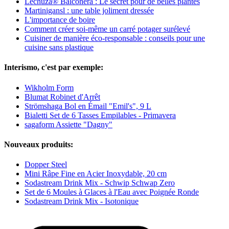
Lechuza® Balconera : Le secret pour de belles plantes
Martinigansl : une table joliment dressée
L'importance de boire
Comment créer soi-même un carré potager surélevé
Cuisiner de manière éco-responsable : conseils pour une
cuisine sans plastique
Interismo, c'est par exemple:
Wikholm Form
Blumat Robinet d'Arrêt
Strömshaga Bol en Émail "Emil's", 9 L
Bialetti Set de 6 Tasses Empilables - Primavera
sagaform Assiette "Dagny"
Nouveaux produits:
Dopper Steel
Mini Râpe Fine en Acier Inoxydable, 20 cm
Sodastream Drink Mix - Schwip Schwap Zero
Set de 6 Moules à Glaces à l'Eau avec Poignée Ronde
Sodastream Drink Mix - Isotonique