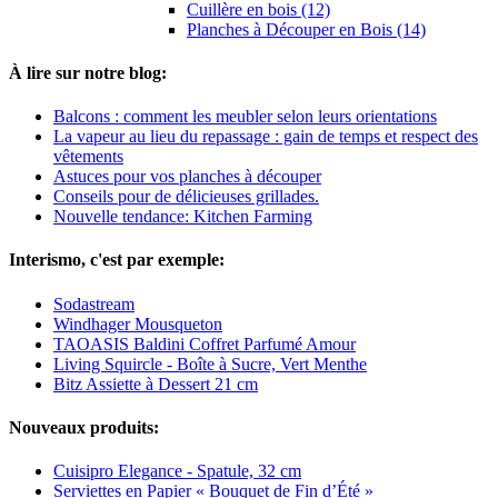
Cuillère en bois (12)
Planches à Découper en Bois (14)
À lire sur notre blog:
Balcons : comment les meubler selon leurs orientations
La vapeur au lieu du repassage : gain de temps et respect des
vêtements
Astuces pour vos planches à découper
Conseils pour de délicieuses grillades.
Nouvelle tendance: Kitchen Farming
Interismo, c'est par exemple:
Sodastream
Windhager Mousqueton
TAOASIS Baldini Coffret Parfumé Amour
Living Squircle - Boîte à Sucre, Vert Menthe
Bitz Assiette à Dessert 21 cm
Nouveaux produits:
Cuisipro Elegance - Spatule, 32 cm
Serviettes en Papier « Bouquet de Fin d’Été »