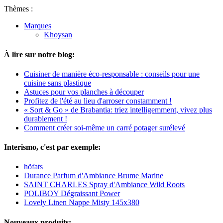
Thèmes :
Marques
Khoysan
À lire sur notre blog:
Cuisiner de manière éco-responsable : conseils pour une
cuisine sans plastique
Astuces pour vos planches à découper
Profitez de l'été au lieu d'arroser constamment !
« Sort & Go » de Brabantia: triez intelligemment, vivez plus
durablement !
Comment créer soi-même un carré potager surélevé
Interismo, c'est par exemple:
höfats
Durance Parfum d'Ambiance Brume Marine
SAINT CHARLES Spray d'Ambiance Wild Roots
POLIBOY Dégraissant Power
Lovely Linen Nappe Misty 145x380
Nouveaux produits: