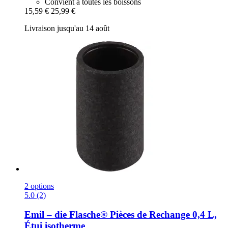
Convient à toutes les boissons
15,59 €
25,99 €
Livraison jusqu'au 14 août
2 options
5.0 (2)
Emil – die Flasche®
Pièces de Rechange 0,4 L,
Étui isotherme