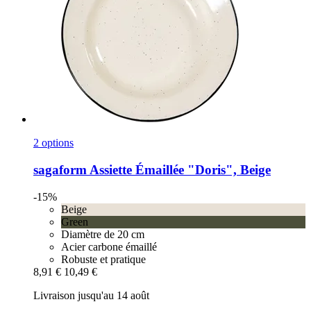
2 options
sagaform
Assiette Émaillée "Doris", Beige
-15%
Beige
Green
Diamètre de 20 cm
Acier carbone émaillé
Robuste et pratique
8,91 €
10,49 €
Livraison jusqu'au 14 août