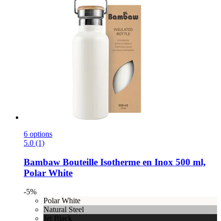
6 options
5.0 (1)
Bambaw
Bouteille Isotherme en Inox 500 ml,
Polar White
-5%
Polar White
Natural Steel
Jet Black