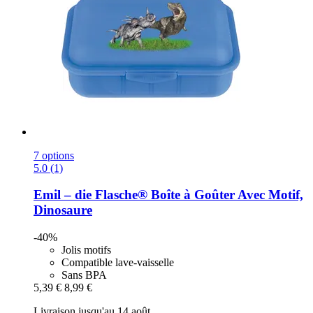
7 options
5.0 (1)
Emil – die Flasche®
Boîte à Goûter Avec Motif,
Dinosaure
-40%
Jolis motifs
Compatible lave-vaisselle
Sans BPA
5,39 €
8,99 €
Livraison jusqu'au 14 août