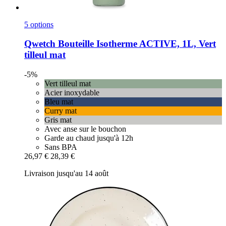
5 options
Qwetch
Bouteille Isotherme ACTIVE, 1L, Vert
tilleul mat
-5%
Vert tilleul mat
Acier inoxydable
Bleu mat
Curry mat
Gris mat
Avec anse sur le bouchon
Garde au chaud jusqu'à 12h
Sans BPA
26,97 €
28,39 €
Livraison jusqu'au 14 août