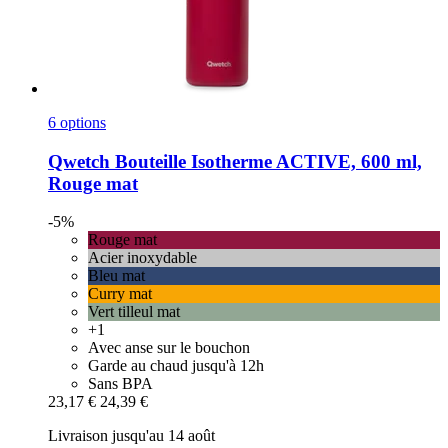
6 options
Qwetch
Bouteille Isotherme ACTIVE, 600 ml,
Rouge mat
-5%
Rouge mat
Acier inoxydable
Bleu mat
Curry mat
Vert tilleul mat
+1
Avec anse sur le bouchon
Garde au chaud jusqu'à 12h
Sans BPA
23,17 €
24,39 €
Livraison jusqu'au 14 août