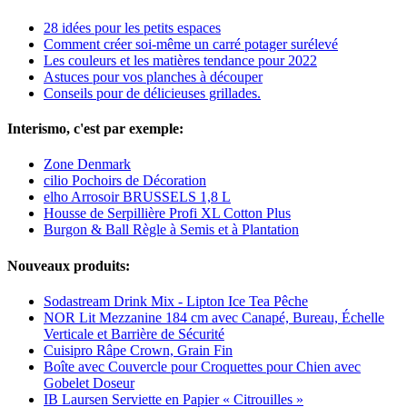
28 idées pour les petits espaces
Comment créer soi-même un carré potager surélevé
Les couleurs et les matières tendance pour 2022
Astuces pour vos planches à découper
Conseils pour de délicieuses grillades.
Interismo, c'est par exemple:
Zone Denmark
cilio Pochoirs de Décoration
elho Arrosoir BRUSSELS 1,8 L
Housse de Serpillière Profi XL Cotton Plus
Burgon & Ball Règle à Semis et à Plantation
Nouveaux produits:
Sodastream Drink Mix - Lipton Ice Tea Pêche
NOR Lit Mezzanine 184 cm avec Canapé, Bureau, Échelle
Verticale et Barrière de Sécurité
Cuisipro Râpe Crown, Grain Fin
Boîte avec Couvercle pour Croquettes pour Chien avec
Gobelet Doseur
IB Laursen Serviette en Papier « Citrouilles »