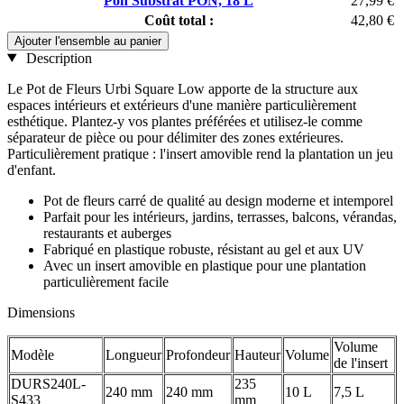
Pon Substrat PON, 18 L
27,99 €
Coût total :
42,80 €
Ajouter l'ensemble au panier
Description
Le Pot de Fleurs Urbi Square Low apporte de la structure aux
espaces intérieurs et extérieurs d'une manière particulièrement
esthétique. Plantez-y vos plantes préférées et utilisez-le comme
séparateur de pièce ou pour délimiter des zones extérieures.
Particulièrement pratique : l'insert amovible rend la plantation un jeu
d'enfant.
Pot de fleurs carré de qualité au design moderne et intemporel
Parfait pour les intérieurs, jardins, terrasses, balcons, vérandas,
restaurants et auberges
Fabriqué en plastique robuste, résistant au gel et aux UV
Avec un insert amovible en plastique pour une plantation
particulièrement facile
Dimensions
Volume
Modèle
Longueur
Profondeur
Hauteur
Volume
de l'insert
DURS240L-
235
240 mm
240 mm
10 L
7,5 L
S433
mm