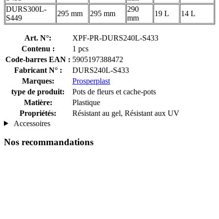
DURS300L-
290
295 mm
295 mm
19 L
14 L
S449
mm
Art. N°:
XPF-PR-DURS240L-S433
Contenu :
1 pcs
Code-barres EAN :
5905197388472
Fabricant N° :
DURS240L-S433
Marques:
Prosperplast
type de produit:
Pots de fleurs et cache-pots
Matière:
Plastique
Propriétés:
Résistant au gel, Résistant aux UV
Accessoires
Nos recommandations