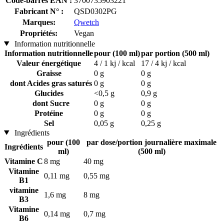
Code-barres EAN :
3700735903221
Fabricant N° :
QSD0302PG
Marques:
Qwetch
Propriétés:
Vegan
Information nutritionnelle
Information nutritionnelle
pour (100 ml)
par portion (500 ml)
Valeur énergétique
4 / 1 kj / kcal
17 / 4 kj / kcal
Graisse
0 g
0 g
dont Acides gras saturés
0 g
0 g
Glucides
<0,5 g
0,9 g
dont Sucre
0 g
0 g
Protéine
0 g
0 g
Sel
0,05 g
0,25 g
Ingrédients
pour (100
par dose/portion journalière maximale
Ingrédients
ml)
(500 ml)
Vitamine C
8 mg
40 mg
Vitamine
0,11 mg
0,55 mg
B1
vitamine
1,6 mg
8 mg
B3
Vitamine
0,14 mg
0,7 mg
B6