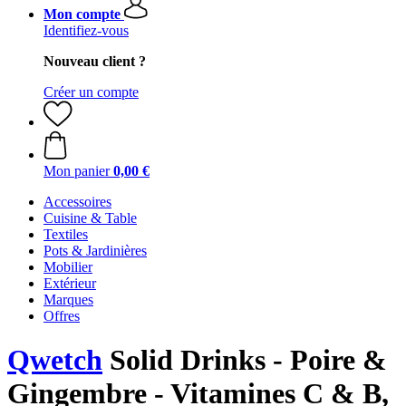
Mon compte
Identifiez-vous
Nouveau client ?
Créer un compte
Mon panier
0,00 €
Accessoires
Cuisine & Table
Textiles
Pots & Jardinières
Mobilier
Extérieur
Marques
Offres
Qwetch
Solid Drinks - Poire &
Gingembre - Vitamines C & B,